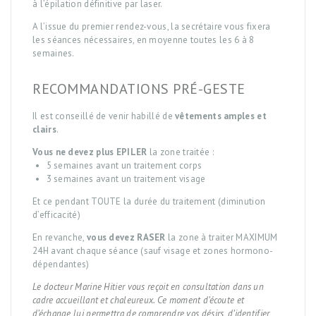
à l’épilation définitive par laser.
MÉDECINE ESTHÉTIQUE
A l’issue du premier rendez-vous, la secrétaire vous fixera
les séances nécessaires, en moyenne toutes les 6 à 8
EPILATION DÉFINITIVE
semaines.
LASER
RECOMMANDATIONS PRÉ-GESTE
CONTACT
Il est conseillé de venir habillé de
vêtements amples et
clairs
.
Vous ne devez plus EPILER
la zone traitée :
5 semaines avant un traitement corps
3 semaines avant un traitement visage
Et ce pendant TOUTE la durée du traitement (diminution
d’efficacité)
En revanche,
vous devez RASER
la zone à traiter MAXIMUM
24H avant chaque séance (sauf visage et zones hormono-
dépendantes)
Le docteur Marine Hitier vous reçoit en consultation dans un
cadre accueillant et chaleureux. Ce moment d’écoute et
d’échange lui permettra de comprendre vos désirs, d’identifier