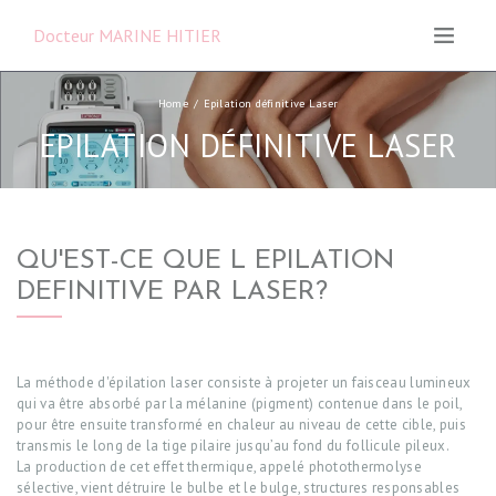
ine et
urgie
Docteur MARINE HITIER
ique,
ique et
ructrice
Home
Epilation définitive Laser
necy
EPILATION DÉFINITIVE LASER
QU'EST-CE QUE L EPILATION
DEFINITIVE PAR LASER?
La méthode d'épilation laser consiste à projeter un faisceau lumineux
qui va être absorbé par la mélanine (pigment) contenue dans le poil,
pour être ensuite transformé en chaleur au niveau de cette cible, puis
transmis le long de la tige pilaire jusqu’au fond du follicule pileux.
La production de cet effet thermique, appelé photothermolyse
sélective, vient détruire le bulbe et le bulge, structures responsables