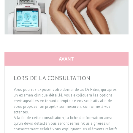
AVANT
LORS DE LA CONSULTATION
Vous pourrez exposer votre demande au Dr Hitier, qui après
un examen clinique détaillé, vous expliquera les options
ACCUEIL
envisageables en tenant compte de vos souhaits afin de
vous proposer un projet « sur mesure », conforme à vos
DR HITIER
attentes.
A la fin de cette consultation, la fiche d’information ainsi
CABINET ET CLINIQUE
qu’un devis détaillé vous seront remis. Vous signerez un
consentement éclairé vous expliquant les éléments relatifs
CHIRURGIE PLASTIQUE