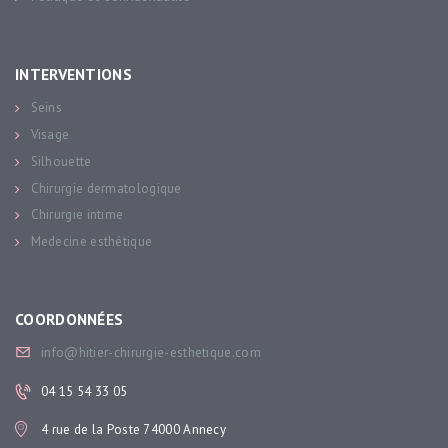
INTERVENTIONS
Seins
Visage
Silhouette
Chirurgie dermatologique
Chirurgie intime
Medecine esthétique
COORDONNÉES
info@hitier-chirurgie-esthetique.com
04 15 54 33 05
4 rue de la Poste 74000 Annecy