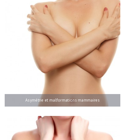
Asymétrie et malformations mammaires
ACCUEIL
DR HITIER
CABINET ET CLINIQUE
CHIRURGIE PLASTIQUE