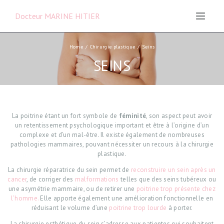
ine et
urgie
Docteur MARINE HITIER
ique,
ique et
ructrice
Home
Chirurgie plastique
Seins
necy
SEINS
La poitrine étant un fort symbole de
féminité
, son aspect peut avoir
un retentissement psychologique important et être à l’origine d’un
complexe et d’un mal-être. Il existe également de nombreuses
pathologies mammaires, pouvant nécessiter un recours à la chirurgie
plastique.
La chirurgie réparatrice du sein permet de
reconstruire un sein après un
cancer
, de corriger des
malformations
telles que des seins tubéreux ou
une asymétrie mammaire, ou de retirer une
poitrine trop présente chez
l’homme.
Elle apporte également une amélioration fonctionnelle en
réduisant le volume d’une
poitrine trop lourde
à porter.
La chirurgie esthétique du sein s’adresse aux patientes qui souhaitent