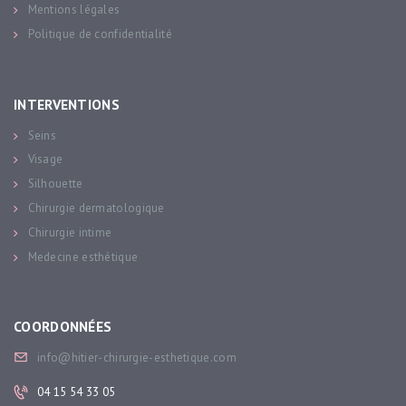
Mentions légales
Politique de confidentialité
INTERVENTIONS
Seins
Visage
Silhouette
Chirurgie dermatologique
Chirurgie intime
Medecine esthétique
COORDONNÉES
info@hitier-chirurgie-esthetique.com
04 15 54 33 05