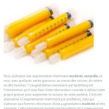
ACCUEIL
DR HITIER
CABINET ET CLINIQUE
CHIRURGIE PLASTIQUE
MÉDECINE ESTHÉTIQUE
Vous souhaitez une augmentation mammaire
modérée
,
naturelle
, et
EPILATION DÉFINITIVE
vous avez quelques excès graisseux au niveau des cuisses, du ventre
LASER
ou des hanches ? L’augmentation mammaire par lipofilling est
l’intervention qu’il vous faut. Cette intervention consiste à utiliser votre
CONTACT
propre graisse pour augmenter le volume de votre poitrine. C’est une
alternative à l’augmentation mammaire par prothèses, mais qui
s’adresse aux femmes désireuses d’une augmentation
modérée
et très
naturelle. Cette intervention permet une répartition plus harmonieuse