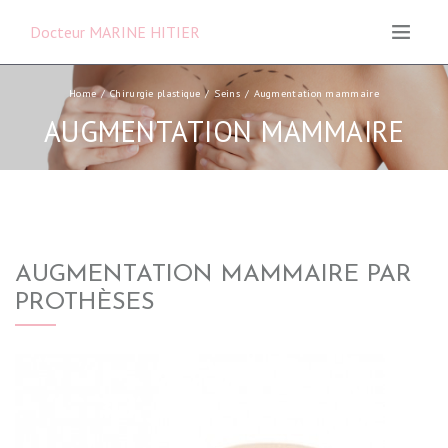
ine et
urgie
Docteur MARINE HITIER
ique,
ique et
ructrice
Home
Chirurgie plastique
Seins
Augmentation mammaire
necy
AUGMENTATION MAMMAIRE
AUGMENTATION MAMMAIRE PAR
PROTHÈSES