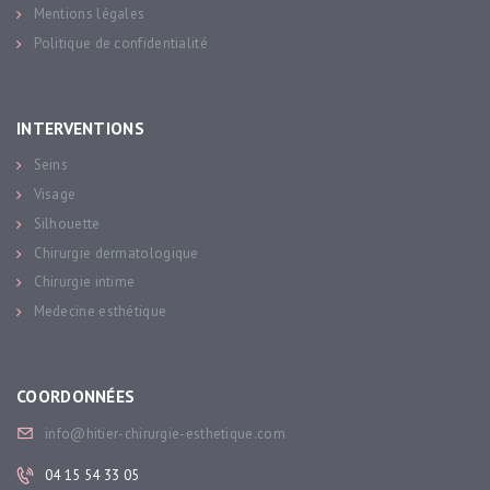
Mentions légales
Politique de confidentialité
INTERVENTIONS
Seins
Visage
Silhouette
Chirurgie dermatologique
Chirurgie intime
Medecine esthétique
COORDONNÉES
info@hitier-chirurgie-esthetique.com
04 15 54 33 05